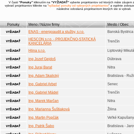
V časti
“Ponuky”
kliknutím na
“VYŽIADAŤ”
vyberte projektantov od ktorých máte záujem 
vybratí projektantov kliknite na “
vyžiadať ponuky od vybraných projektantov
” a vyplnte zobra
následne odoslaná projektantom ktorých ste si vybrali.
Ponuky
Meno / Názov firmy
Mesto / Obec
ENAS - energoaudit a služby, s.r.o.
Banská Bystrica
HESCON s.r.o. - PROJEKČNO-STATICKÁ
Trenčín
KANCELÁRIA
Hlina s.r.o.
Liptovský Mikul
ing Jozef Gejdoš
Dúbrava
Ing Juraj Barat
Nitra
Ing. Adam Skalický
Bratislava - Ruž
Ing. Gabriel Arbet
Senec
Ing. Gabriel Mádel
Trenčín
Ing. Marek Marčan
Nitra
Ing. Marianna Šuštiaková
Žilina
Ing. Martin Popčák
Veľké Kapušany
Ing. Patrik Šabo
Bratislava - Jar