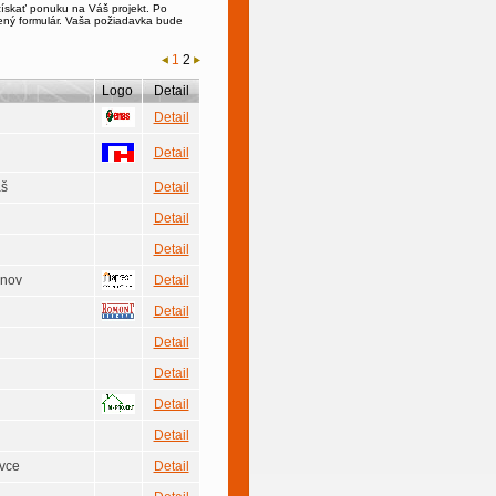
získať ponuku na Váš projekt. Po
zený formulár. Vaša požiadavka bude
1
2
Logo
Detail
Detail
Detail
áš
Detail
Detail
Detail
inov
Detail
Detail
Detail
Detail
Detail
Detail
ovce
Detail