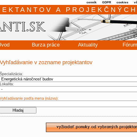
cenník
GDPR
cookies
v
JEKTANTOV A PROJEKČNÝCH
Úvod
Burza práce
Aktuality
Fóru
Vyhľadávanie v zozname projektantov
Špecializácia:
Lokalita:
Vyhľadávanie podľa mena (názvu):