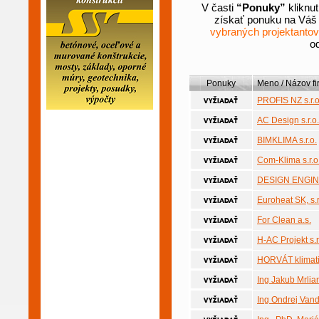
V časti
“Ponuky”
kliknu
získať ponuku na Váš p
vybraných projektantov
od
Ponuky
Meno / Názov fi
PROFIS NZ s.r.o
AC Design s.r.o.
BIMKLIMA s.r.o.
Com-Klima s.r.o
DESIGN ENGINE
Euroheat SK, s.r
For Clean a.s.
H-AC Projekt s.r
HORVÁT klimatiz
Ing Jakub Mrlia
Ing Ondrej Van