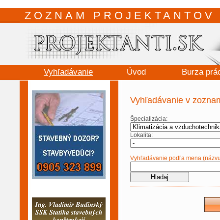
ZOZNAM PROJEKTANTOV 
Vyhľadávanie
Úvod
Burza prá
Vyhľadávanie v zoznam
Špecializácia:
Lokalita:
Vyhľadávanie podľa mena (názvu