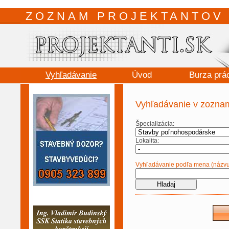
ZOZNAM PROJEKTANTOV 
Vyhľadávanie
Úvod
Burza prá
Vyhľadávanie v zoznam
Špecializácia:
Lokalita:
Vyhľadávanie podľa mena (názvu