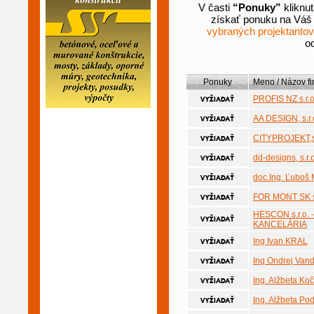
V časti
“Ponuky”
kliknu
získať ponuku na Váš p
vybraných projektantov
od
Ponuky
Meno / Názov fi
PROFIS NZ s.r.o
AA DESIGN, s.r.
CITYPROJEKT,s.
dd-designs, s.r.o
doc.Ing. Ľuboš 
FOR MONT SK s.
HESCON s.r.o.
KANCELÁRIA
Ing Ivan KRAL
Ing Ondrej Van
Ing. Alžbeta Ko
Ing. Alžbeta Po