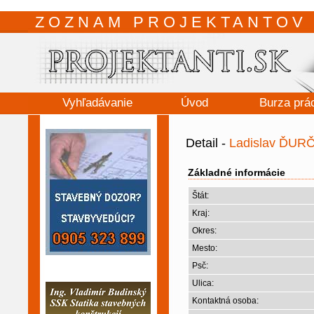
ZOZNAM PROJEKTANTOV 
Vyhľadávanie
Úvod
Burza prá
Detail -
Ladislav ĎUR
Základné informácie
Štát:
Kraj:
Okres:
Mesto:
Psč:
Ulica:
Kontaktná osoba: