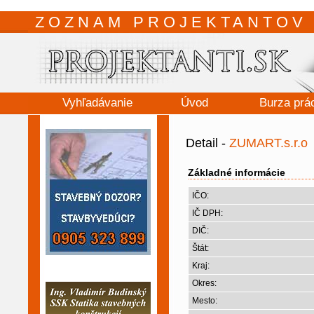
ZOZNAM PROJEKTANTOV 
Vyhľadávanie
Úvod
Burza prá
Detail -
ZUMART.s.r.o
Základné informácie
IČO:
IČ DPH:
DIČ:
Štát:
Kraj:
Okres:
Mesto: